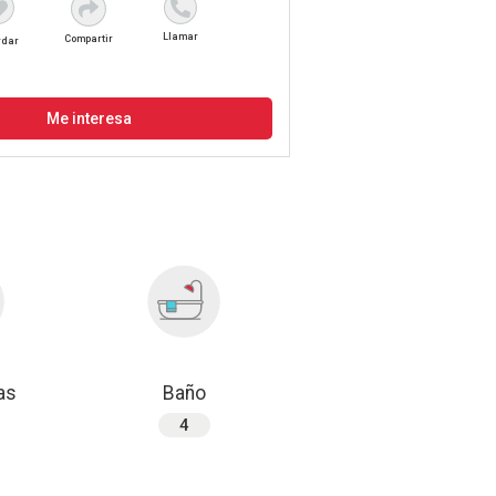
Llamar
Compartir
rdar
Me interesa
as
Baño
4