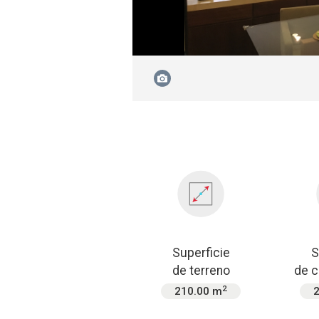
Superficie
S
de terreno
de c
2
210.00 m