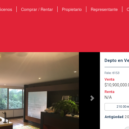
ócenos
Comprar / Rentar
Propietario
Representante
C
Depto en V
Folio: 6153
Venta
$10,900,000
Renta
N/A
210.00 
Antigüedad:
20