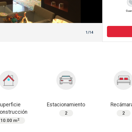
Gua
1/14
uperficie
Estacionamiento
Recámar
onstrucción
2
2
2
210.00 m