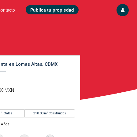
ontacto
Publica tu propiedad
enta en Lomas Altas, CDMX
.00 MXN
2
2
m
Totales
210.00 m
Construidos
 Años