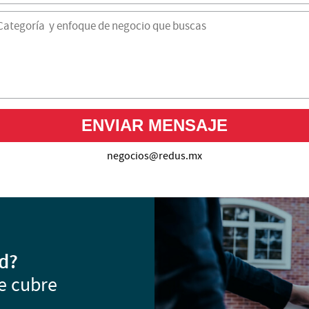
negocios@redus.mx
d?
e cubre