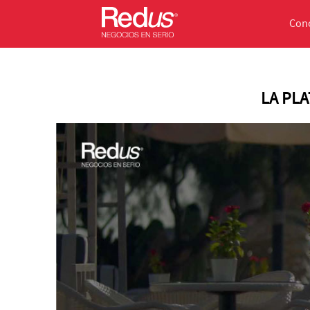
Con
LA PL